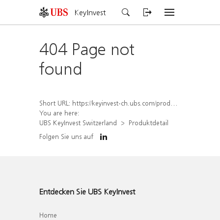
KeyInvest
404 Page not
found
Short URL:
https://keyinvest-ch.ubs.com/produkt/detail/index/isin/CH1578791688
You are here:
UBS KeyInvest Switzerland
Produktdetail
Folgen Sie uns auf
Entdecken Sie UBS KeyInvest
Home