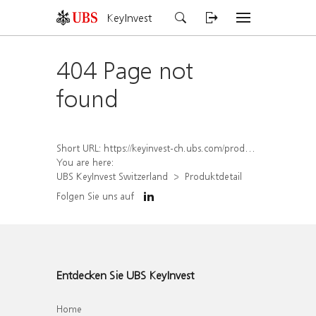
KeyInvest
404 Page not
found
Short URL:
https://keyinvest-ch.ubs.com/produkt/detail/index/isin/CH1578791696
You are here:
UBS KeyInvest Switzerland
Produktdetail
Folgen Sie uns auf
Entdecken Sie UBS KeyInvest
Home