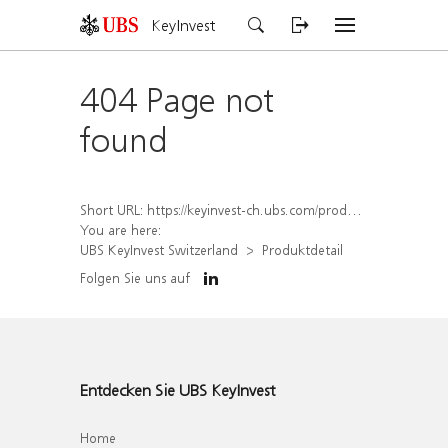
KeyInvest
404 Page not
found
Short URL:
https://keyinvest-ch.ubs.com/produkt/detail/index/isin/CH1578791860
You are here:
UBS KeyInvest Switzerland
Produktdetail
Folgen Sie uns auf
Entdecken Sie UBS KeyInvest
Home