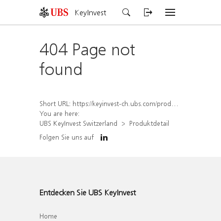
KeyInvest
404 Page not
found
Short URL:
https://keyinvest-ch.ubs.com/produkt/detail/index/isin/CH1578791910
You are here:
UBS KeyInvest Switzerland
Produktdetail
Folgen Sie uns auf
Entdecken Sie UBS KeyInvest
Home