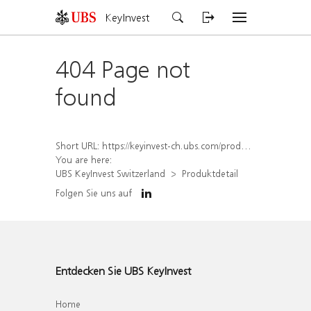
KeyInvest
404 Page not
found
Short URL:
https://keyinvest-ch.ubs.com/produkt/detail/index/isin/CH1578792132
You are here:
UBS KeyInvest Switzerland
Produktdetail
Folgen Sie uns auf
Entdecken Sie UBS KeyInvest
Home