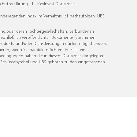
chutzerklärung
|
KeyInvest Disclaimer
undeliegenden Index im Verhältnis 1:1 nachzufolgen. UBS
und/oder deren Tochtergesellschaften, verbundenen
inschließlich veröffentlichter Dokumente (zusammen
 Produkte und/oder Dienstleistungen dürfen möglicherweise
ieren, wenn Sie handeln möchten. Im Falle eines
bedingungen haben die in diesem Disclaimer dargelegten
 Schlüsselsymbol und UBS gehören zu den eingetragenen