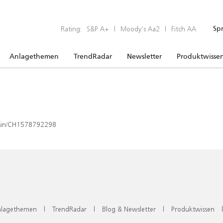
Rating:
S&P A+
|
Moody’s Aa2
|
Fitch AA
Sp
Anlagethemen
TrendRadar
Newsletter
Produktwisse
x/isin/CH1578792298
lagethemen
|
TrendRadar
|
Blog & Newsletter
|
Produktwissen
|