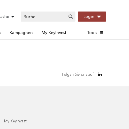
rache
Login
n
Kampagnen
My KeyInvest
Tools
Folgen Sie uns auf
My KeyInvest