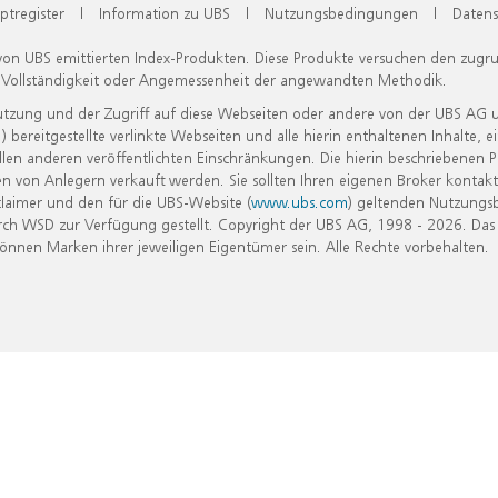
ptregister
|
Information zu UBS
|
Nutzungsbedingungen
|
Datens
 von UBS emittierten Index-Produkten. Diese Produkte versuchen den zugr
, Vollständigkeit oder Angemessenheit der angewandten Methodik.
Nutzung und der Zugriff auf diese Webseiten oder andere von der UBS AG 
eitgestellte verlinkte Webseiten und alle hierin enthaltenen Inhalte, e
allen anderen veröffentlichten Einschränkungen. Die hierin beschriebenen
n von Anlegern verkauft werden. Sie sollten Ihren eigenen Broker kontakt
laimer und den für die UBS-Website (
www.ubs.com
) geltenden Nutzungs
h WSD zur Verfügung gestellt. Copyright der UBS AG, 1998 - 2026. Das
nen Marken ihrer jeweiligen Eigentümer sein. Alle Rechte vorbehalten.