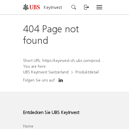
KeyInvest
404 Page not
found
Short URL:
https://keyinvest-ch.ubs.com/produkt/detail/index/isin/CH1578792389
You are here:
UBS KeyInvest Switzerland
Produktdetail
Folgen Sie uns auf
Entdecken Sie UBS KeyInvest
Home