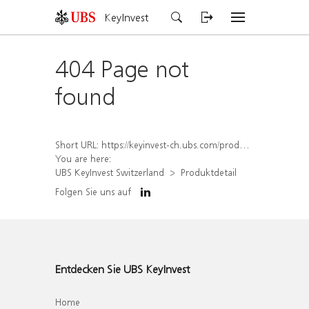
KeyInvest
404 Page not
found
Short URL:
https://keyinvest-ch.ubs.com/produkt/detail/index/isin/CH1578792652
You are here:
UBS KeyInvest Switzerland
Produktdetail
Folgen Sie uns auf
Entdecken Sie UBS KeyInvest
Home