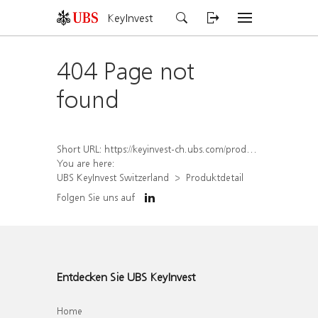
KeyInvest
404 Page not
found
Short URL:
https://keyinvest-ch.ubs.com/produkt/detail/index/isin/CH1578793148
You are here:
UBS KeyInvest Switzerland
Produktdetail
Folgen Sie uns auf
Entdecken Sie UBS KeyInvest
Home