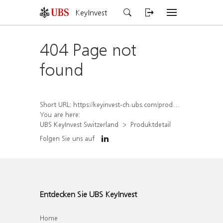
KeyInvest
404 Page not
found
Short URL:
https://keyinvest-ch.ubs.com/produkt/detail/index/isin/CH1578793627
You are here:
UBS KeyInvest Switzerland
Produktdetail
Folgen Sie uns auf
Entdecken Sie UBS KeyInvest
Home