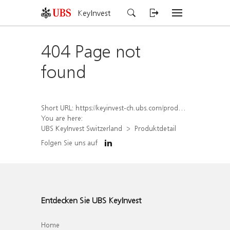
KeyInvest
404 Page not
found
Short URL:
https://keyinvest-ch.ubs.com/produkt/detail/index/isin/CH1578794047
You are here:
UBS KeyInvest Switzerland
Produktdetail
Folgen Sie uns auf
Entdecken Sie UBS KeyInvest
Home