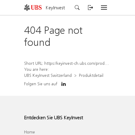
KeyInvest
404 Page not
found
Short URL:
https://keyinvest-ch.ubs.com/produkt/detail/index/isin/CH1578794427
You are here:
UBS KeyInvest Switzerland
Produktdetail
Folgen Sie uns auf
Entdecken Sie UBS KeyInvest
Home