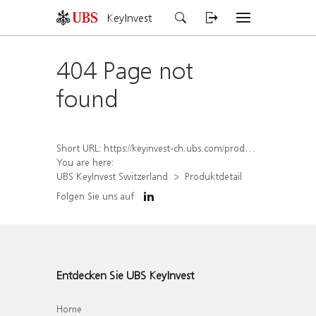
KeyInvest
404 Page not
found
Short URL:
https://keyinvest-ch.ubs.com/produkt/detail/index/isin/CH1578794740
You are here:
UBS KeyInvest Switzerland
Produktdetail
Folgen Sie uns auf
Entdecken Sie UBS KeyInvest
Home