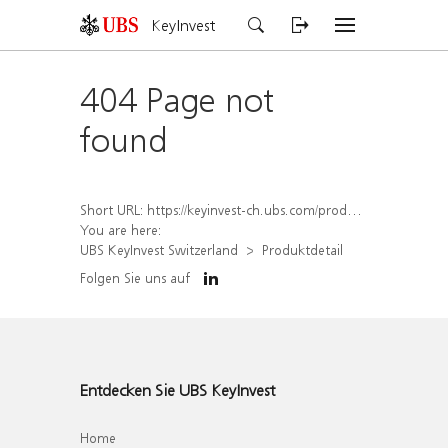
KeyInvest
404 Page not
found
Short URL:
https://keyinvest-ch.ubs.com/produkt/detail/index/isin/CH1578795317
You are here:
UBS KeyInvest Switzerland
Produktdetail
Folgen Sie uns auf
Entdecken Sie UBS KeyInvest
Home