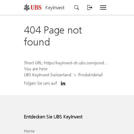
KeyInvest
404 Page not
found
Short URL:
https://keyinvest-ch.ubs.com/produkt/detail/index/isin/CH1578795408
You are here:
UBS KeyInvest Switzerland
Produktdetail
Folgen Sie uns auf
Entdecken Sie UBS KeyInvest
Home