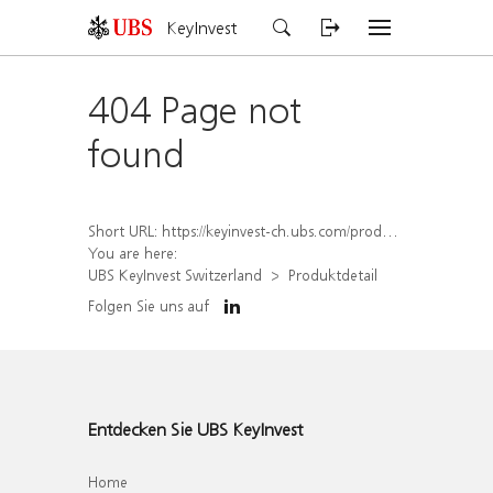
KeyInvest
404 Page not
found
Short URL:
https://keyinvest-ch.ubs.com/produkt/detail/index/isin/CH1578795465
You are here:
UBS KeyInvest Switzerland
Produktdetail
Folgen Sie uns auf
Entdecken Sie UBS KeyInvest
Home