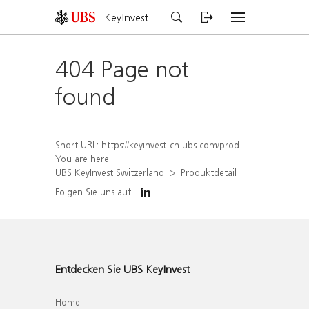
KeyInvest
404 Page not
found
Short URL:
https://keyinvest-ch.ubs.com/produkt/detail/index/isin/CH1578795473
You are here:
UBS KeyInvest Switzerland
Produktdetail
Folgen Sie uns auf
Entdecken Sie UBS KeyInvest
Home