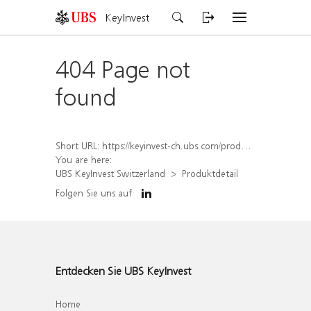
KeyInvest
404 Page not
found
Short URL:
https://keyinvest-ch.ubs.com/produkt/detail/index/isin/CH1578795531
You are here:
UBS KeyInvest Switzerland
Produktdetail
Folgen Sie uns auf
Entdecken Sie UBS KeyInvest
Home