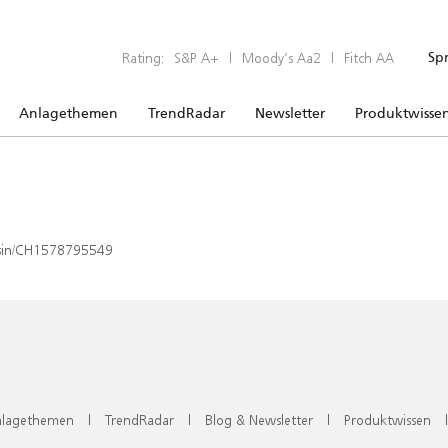
Rating:
S&P A+
|
Moody’s Aa2
|
Fitch AA
Sp
Anlagethemen
TrendRadar
Newsletter
Produktwisse
x/isin/CH1578795549
lagethemen
|
TrendRadar
|
Blog & Newsletter
|
Produktwissen
|