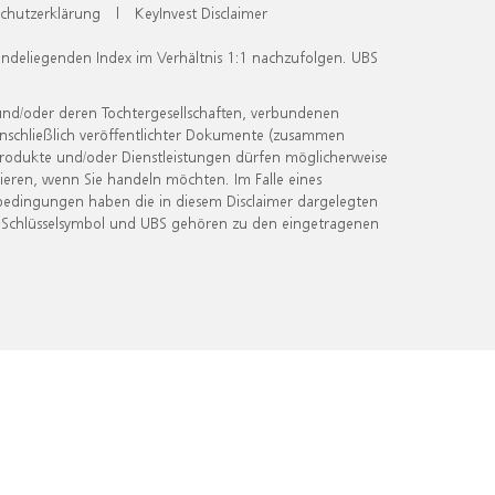
chutzerklärung
|
KeyInvest Disclaimer
undeliegenden Index im Verhältnis 1:1 nachzufolgen. UBS
und/oder deren Tochtergesellschaften, verbundenen
inschließlich veröffentlichter Dokumente (zusammen
 Produkte und/oder Dienstleistungen dürfen möglicherweise
ieren, wenn Sie handeln möchten. Im Falle eines
bedingungen haben die in diesem Disclaimer dargelegten
 Schlüsselsymbol und UBS gehören zu den eingetragenen