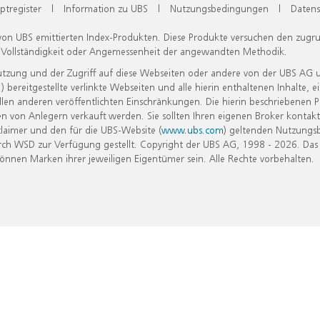
ptregister
|
Information zu UBS
|
Nutzungsbedingungen
|
Datens
 von UBS emittierten Index-Produkten. Diese Produkte versuchen den zugr
, Vollständigkeit oder Angemessenheit der angewandten Methodik.
Nutzung und der Zugriff auf diese Webseiten oder andere von der UBS AG 
eitgestellte verlinkte Webseiten und alle hierin enthaltenen Inhalte, e
allen anderen veröffentlichten Einschränkungen. Die hierin beschriebenen
n von Anlegern verkauft werden. Sie sollten Ihren eigenen Broker kontakt
laimer und den für die UBS-Website (
www.ubs.com
) geltenden Nutzungs
h WSD zur Verfügung gestellt. Copyright der UBS AG, 1998 - 2026. Das
nen Marken ihrer jeweiligen Eigentümer sein. Alle Rechte vorbehalten.