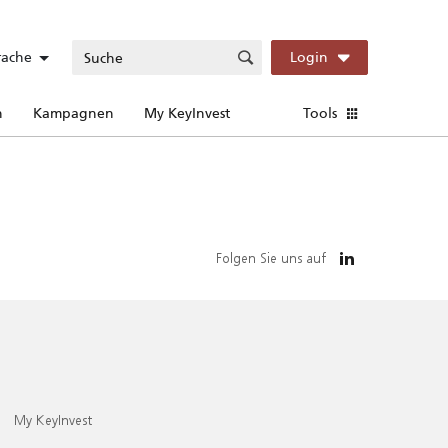
rache
Login
n
Kampagnen
My KeyInvest
Tools
Folgen Sie uns auf
My KeyInvest