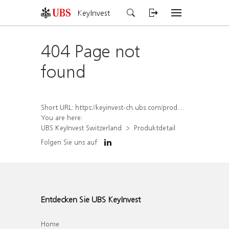
KeyInvest
404 Page not
found
Short URL:
https://keyinvest-ch.ubs.com/produkt/detail/index/isin/CH1578795739
You are here:
UBS KeyInvest Switzerland
Produktdetail
Folgen Sie uns auf
Entdecken Sie UBS KeyInvest
Home