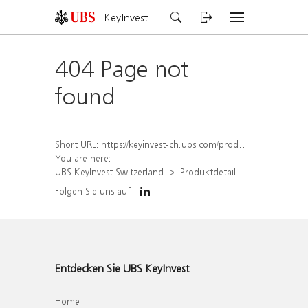
KeyInvest
404 Page not
found
Short URL:
https://keyinvest-ch.ubs.com/produkt/detail/index/isin/CH1578795820
You are here:
UBS KeyInvest Switzerland
Produktdetail
Folgen Sie uns auf
Entdecken Sie UBS KeyInvest
Home