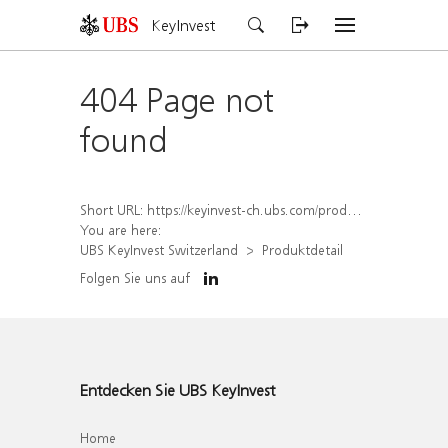
KeyInvest
404 Page not
found
Short URL:
https://keyinvest-ch.ubs.com/produkt/detail/index/isin/CH1578795838
You are here:
UBS KeyInvest Switzerland
Produktdetail
Folgen Sie uns auf
Entdecken Sie UBS KeyInvest
Home