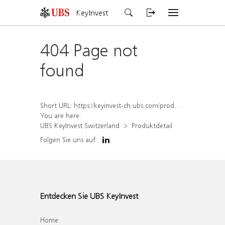
KeyInvest
404 Page not
found
Short URL:
https://keyinvest-ch.ubs.com/produkt/detail/index/isin/CH1578795903
You are here:
UBS KeyInvest Switzerland
Produktdetail
Folgen Sie uns auf
Entdecken Sie UBS KeyInvest
Home