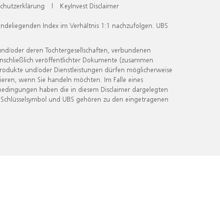
chutzerklärung
|
KeyInvest Disclaimer
undeliegenden Index im Verhältnis 1:1 nachzufolgen. UBS
und/oder deren Tochtergesellschaften, verbundenen
inschließlich veröffentlichter Dokumente (zusammen
 Produkte und/oder Dienstleistungen dürfen möglicherweise
ieren, wenn Sie handeln möchten. Im Falle eines
bedingungen haben die in diesem Disclaimer dargelegten
 Schlüsselsymbol und UBS gehören zu den eingetragenen