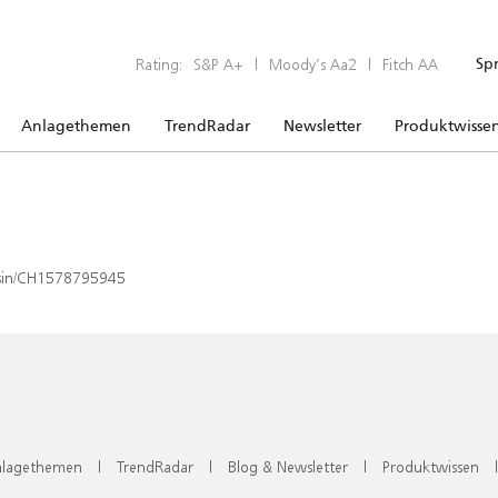
Rating:
S&P A+
|
Moody’s Aa2
|
Fitch AA
Sp
Anlagethemen
TrendRadar
Newsletter
Produktwisse
x/isin/CH1578795945
lagethemen
|
TrendRadar
|
Blog & Newsletter
|
Produktwissen
|