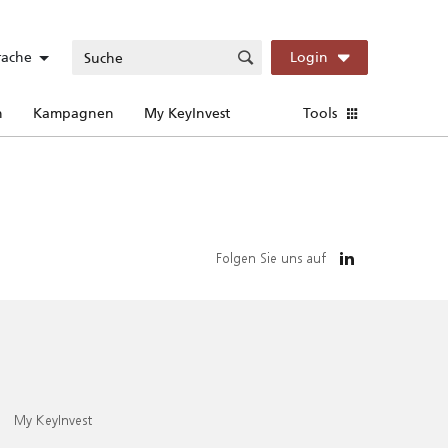
rache
Login
n
Kampagnen
My KeyInvest
Tools
Folgen Sie uns auf
My KeyInvest