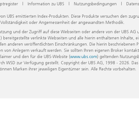
ptregister
|
Information zu UBS
|
Nutzungsbedingungen
|
Datens
 von UBS emittierten Index-Produkten. Diese Produkte versuchen den zugr
, Vollständigkeit oder Angemessenheit der angewandten Methodik.
Nutzung und der Zugriff auf diese Webseiten oder andere von der UBS AG 
eitgestellte verlinkte Webseiten und alle hierin enthaltenen Inhalte, e
allen anderen veröffentlichten Einschränkungen. Die hierin beschriebenen
n von Anlegern verkauft werden. Sie sollten Ihren eigenen Broker kontakt
laimer und den für die UBS-Website (
www.ubs.com
) geltenden Nutzungs
h WSD zur Verfügung gestellt. Copyright der UBS AG, 1998 - 2026. Das
nen Marken ihrer jeweiligen Eigentümer sein. Alle Rechte vorbehalten.