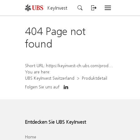
KeyInvest
404 Page not
found
Short URL:
https://keyinvest-ch.ubs.com/produkt/detail/index/isin/CH1578796067
You are here:
UBS KeyInvest Switzerland
Produktdetail
Folgen Sie uns auf
Entdecken Sie UBS KeyInvest
Home