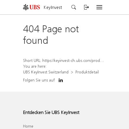
KeyInvest
404 Page not
found
Short URL:
https://keyinvest-ch.ubs.com/produkt/detail/index/isin/CH1578796273
You are here:
UBS KeyInvest Switzerland
Produktdetail
Folgen Sie uns auf
Entdecken Sie UBS KeyInvest
Home