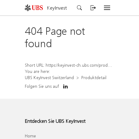
KeyInvest
404 Page not
found
Short URL:
https://keyinvest-ch.ubs.com/produkt/detail/index/isin/CH1578796349
You are here:
UBS KeyInvest Switzerland
Produktdetail
Folgen Sie uns auf
Entdecken Sie UBS KeyInvest
Home