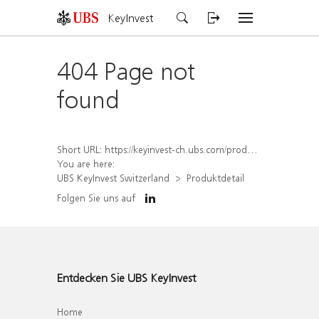
KeyInvest
404 Page not
found
Short URL:
https://keyinvest-ch.ubs.com/produkt/detail/index/isin/CH1578796448
You are here:
UBS KeyInvest Switzerland
Produktdetail
Folgen Sie uns auf
Entdecken Sie UBS KeyInvest
Home