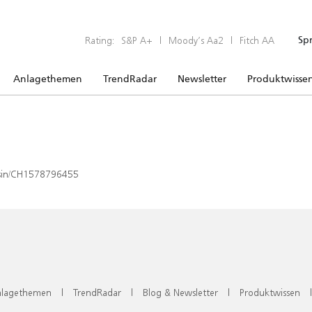
Rating:
S&P A+
|
Moody’s Aa2
|
Fitch AA
Sp
Anlagethemen
TrendRadar
Newsletter
Produktwisse
x/isin/CH1578796455
lagethemen
|
TrendRadar
|
Blog & Newsletter
|
Produktwissen
|