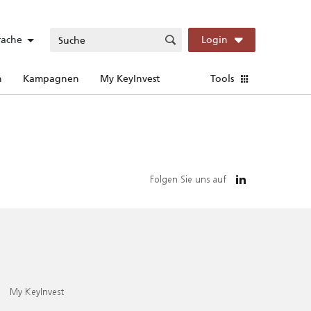
rache
Login
n
Kampagnen
My KeyInvest
Tools
Folgen Sie uns auf
My KeyInvest