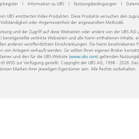
ptregister
|
Information zu UBS
|
Nutzungsbedingungen
|
Datens
 von UBS emittierten Index-Produkten. Diese Produkte versuchen den zugr
, Vollständigkeit oder Angemessenheit der angewandten Methodik.
Nutzung und der Zugriff auf diese Webseiten oder andere von der UBS AG 
eitgestellte verlinkte Webseiten und alle hierin enthaltenen Inhalte, e
allen anderen veröffentlichten Einschränkungen. Die hierin beschriebenen
n von Anlegern verkauft werden. Sie sollten Ihren eigenen Broker kontakt
laimer und den für die UBS-Website (
www.ubs.com
) geltenden Nutzungs
h WSD zur Verfügung gestellt. Copyright der UBS AG, 1998 - 2026. Das
nen Marken ihrer jeweiligen Eigentümer sein. Alle Rechte vorbehalten.