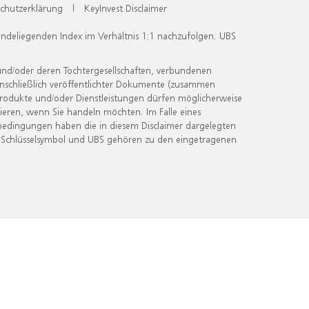
chutzerklärung
|
KeyInvest Disclaimer
undeliegenden Index im Verhältnis 1:1 nachzufolgen. UBS
und/oder deren Tochtergesellschaften, verbundenen
inschließlich veröffentlichter Dokumente (zusammen
 Produkte und/oder Dienstleistungen dürfen möglicherweise
ieren, wenn Sie handeln möchten. Im Falle eines
bedingungen haben die in diesem Disclaimer dargelegten
 Schlüsselsymbol und UBS gehören zu den eingetragenen