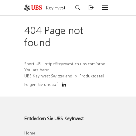
KeyInvest
404 Page not
found
Short URL:
https://keyinvest-ch.ubs.com/produkt/detail/index/isin/CH1578796463
You are here:
UBS KeyInvest Switzerland
Produktdetail
Folgen Sie uns auf
Entdecken Sie UBS KeyInvest
Home