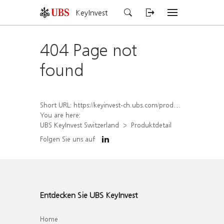
KeyInvest
404 Page not
found
Short URL:
https://keyinvest-ch.ubs.com/produkt/detail/index/isin/CH1578796489
You are here:
UBS KeyInvest Switzerland
Produktdetail
Folgen Sie uns auf
Entdecken Sie UBS KeyInvest
Home