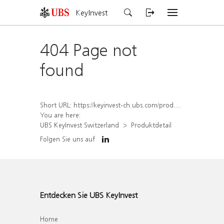
KeyInvest
404 Page not
found
Short URL:
https://keyinvest-ch.ubs.com/produkt/detail/index/isin/CH1578796802
You are here:
UBS KeyInvest Switzerland
Produktdetail
Folgen Sie uns auf
Entdecken Sie UBS KeyInvest
Home