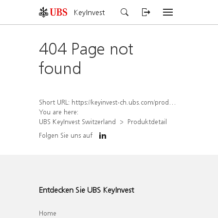
KeyInvest
404 Page not
found
Short URL:
https://keyinvest-ch.ubs.com/produkt/detail/index/isin/CH1578797016
You are here:
UBS KeyInvest Switzerland
Produktdetail
Folgen Sie uns auf
Entdecken Sie UBS KeyInvest
Home