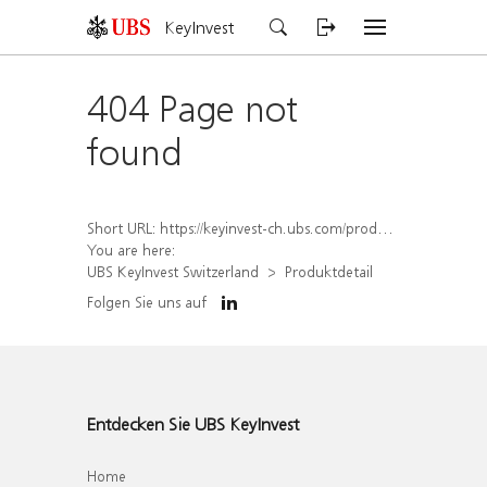
KeyInvest
404 Page not
found
Short URL:
https://keyinvest-ch.ubs.com/produkt/detail/index/isin/CH1578797222
You are here:
UBS KeyInvest Switzerland
Produktdetail
Folgen Sie uns auf
Entdecken Sie UBS KeyInvest
Home