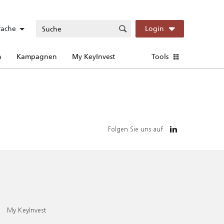
rache
Login
n
Kampagnen
My KeyInvest
Tools
Folgen Sie uns auf
My KeyInvest