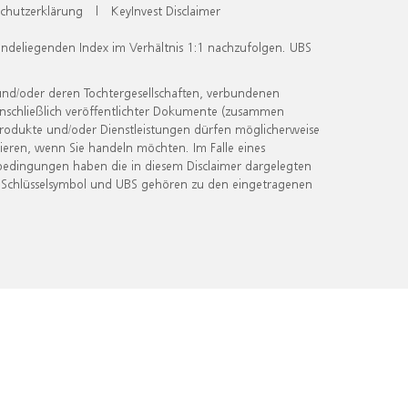
chutzerklärung
|
KeyInvest Disclaimer
undeliegenden Index im Verhältnis 1:1 nachzufolgen. UBS
und/oder deren Tochtergesellschaften, verbundenen
inschließlich veröffentlichter Dokumente (zusammen
 Produkte und/oder Dienstleistungen dürfen möglicherweise
ieren, wenn Sie handeln möchten. Im Falle eines
bedingungen haben die in diesem Disclaimer dargelegten
 Schlüsselsymbol und UBS gehören zu den eingetragenen