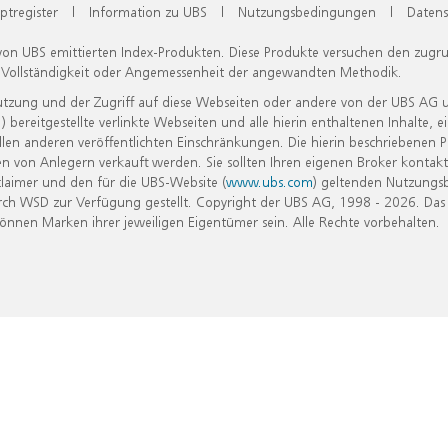
ptregister
|
Information zu UBS
|
Nutzungsbedingungen
|
Datens
 von UBS emittierten Index-Produkten. Diese Produkte versuchen den zugr
, Vollständigkeit oder Angemessenheit der angewandten Methodik.
Nutzung und der Zugriff auf diese Webseiten oder andere von der UBS AG 
eitgestellte verlinkte Webseiten und alle hierin enthaltenen Inhalte, e
allen anderen veröffentlichten Einschränkungen. Die hierin beschriebenen
n von Anlegern verkauft werden. Sie sollten Ihren eigenen Broker kontakt
laimer und den für die UBS-Website (
www.ubs.com
) geltenden Nutzungs
h WSD zur Verfügung gestellt. Copyright der UBS AG, 1998 - 2026. Das
nen Marken ihrer jeweiligen Eigentümer sein. Alle Rechte vorbehalten.