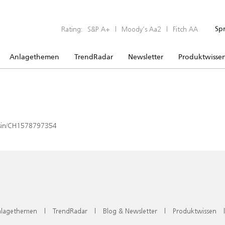
Rating:
S&P A+
|
Moody’s Aa2
|
Fitch AA
Sp
Anlagethemen
TrendRadar
Newsletter
Produktwisse
x/isin/CH1578797354
lagethemen
|
TrendRadar
|
Blog & Newsletter
|
Produktwissen
|