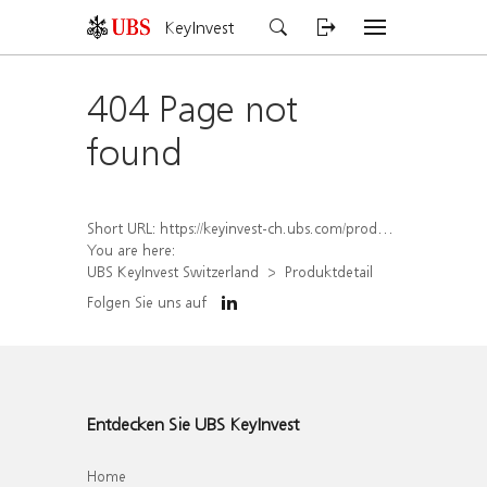
KeyInvest
404 Page not
found
Short URL:
https://keyinvest-ch.ubs.com/produkt/detail/index/isin/CH1578797370
You are here:
UBS KeyInvest Switzerland
Produktdetail
Folgen Sie uns auf
Entdecken Sie UBS KeyInvest
Home