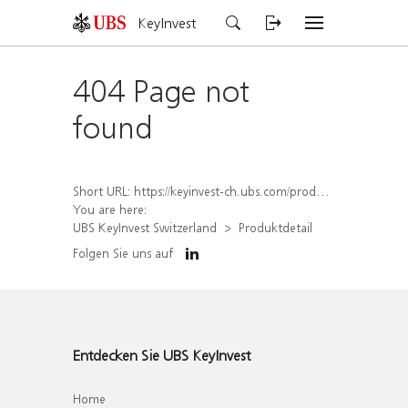
KeyInvest
404 Page not
found
Short URL:
https://keyinvest-ch.ubs.com/produkt/detail/index/isin/CH1578797438
You are here:
UBS KeyInvest Switzerland
Produktdetail
Folgen Sie uns auf
Entdecken Sie UBS KeyInvest
Home