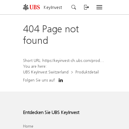
KeyInvest
404 Page not
found
Short URL:
https://keyinvest-ch.ubs.com/produkt/detail/index/isin/CH1578797503
You are here:
UBS KeyInvest Switzerland
Produktdetail
Folgen Sie uns auf
Entdecken Sie UBS KeyInvest
Home