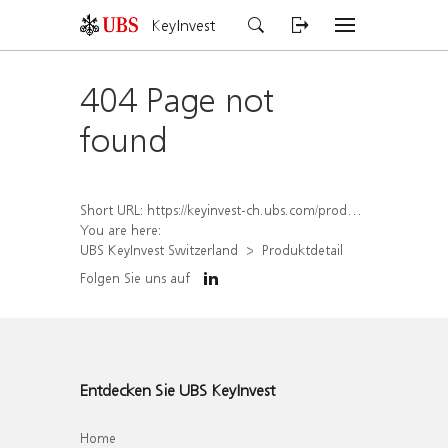
KeyInvest
404 Page not
found
Short URL:
https://keyinvest-ch.ubs.com/produkt/detail/index/isin/CH1578797529
You are here:
UBS KeyInvest Switzerland
Produktdetail
Folgen Sie uns auf
Entdecken Sie UBS KeyInvest
Home