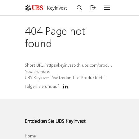
KeyInvest
404 Page not
found
Short URL:
https://keyinvest-ch.ubs.com/produkt/detail/index/isin/CH1578797750
You are here:
UBS KeyInvest Switzerland
Produktdetail
Folgen Sie uns auf
Entdecken Sie UBS KeyInvest
Home