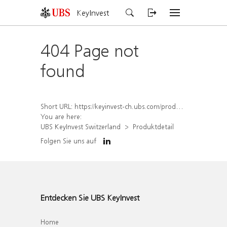
KeyInvest
404 Page not
found
Short URL:
https://keyinvest-ch.ubs.com/produkt/detail/index/isin/CH1578797842
You are here:
UBS KeyInvest Switzerland
Produktdetail
Folgen Sie uns auf
Entdecken Sie UBS KeyInvest
Home