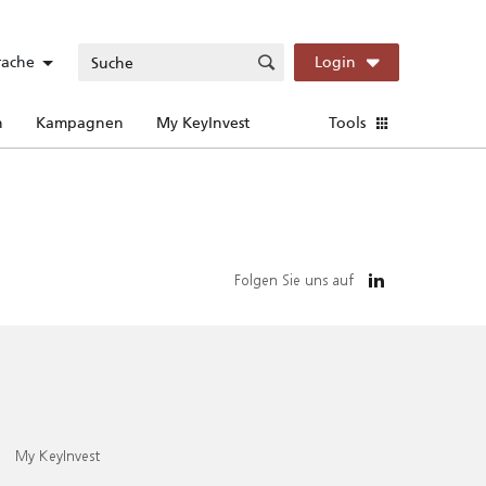
rache
Login
n
Kampagnen
My KeyInvest
Tools
Folgen Sie uns auf
My KeyInvest