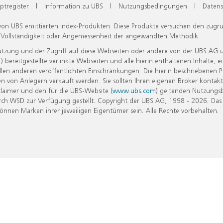
ptregister
|
Information zu UBS
|
Nutzungsbedingungen
|
Datens
 von UBS emittierten Index-Produkten. Diese Produkte versuchen den zugr
, Vollständigkeit oder Angemessenheit der angewandten Methodik.
Nutzung und der Zugriff auf diese Webseiten oder andere von der UBS AG 
eitgestellte verlinkte Webseiten und alle hierin enthaltenen Inhalte, e
allen anderen veröffentlichten Einschränkungen. Die hierin beschriebenen
n von Anlegern verkauft werden. Sie sollten Ihren eigenen Broker kontakt
laimer und den für die UBS-Website (
www.ubs.com
) geltenden Nutzungs
h WSD zur Verfügung gestellt. Copyright der UBS AG, 1998 - 2026. Das
nen Marken ihrer jeweiligen Eigentümer sein. Alle Rechte vorbehalten.