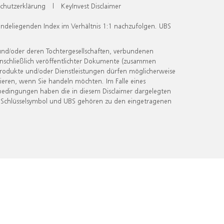
chutzerklärung
|
KeyInvest Disclaimer
undeliegenden Index im Verhältnis 1:1 nachzufolgen. UBS
und/oder deren Tochtergesellschaften, verbundenen
inschließlich veröffentlichter Dokumente (zusammen
 Produkte und/oder Dienstleistungen dürfen möglicherweise
ieren, wenn Sie handeln möchten. Im Falle eines
bedingungen haben die in diesem Disclaimer dargelegten
 Schlüsselsymbol und UBS gehören zu den eingetragenen