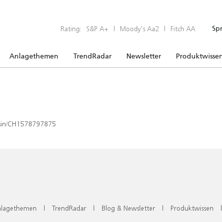
Rating:
S&P A+
|
Moody’s Aa2
|
Fitch AA
Sp
Anlagethemen
TrendRadar
Newsletter
Produktwisse
x/isin/CH1578797875
lagethemen
|
TrendRadar
|
Blog & Newsletter
|
Produktwissen
|