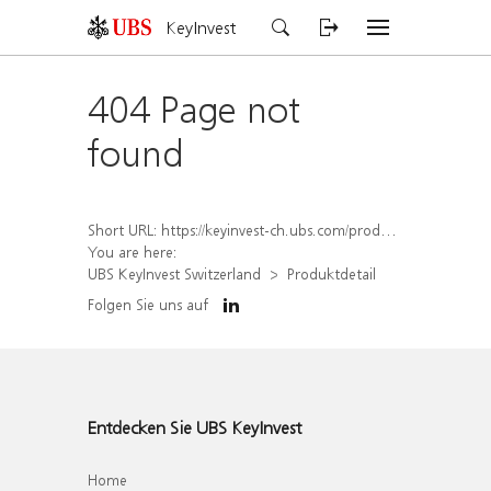
KeyInvest
404 Page not
found
Short URL:
https://keyinvest-ch.ubs.com/produkt/detail/index/isin/CH1578797891
You are here:
UBS KeyInvest Switzerland
Produktdetail
Folgen Sie uns auf
Entdecken Sie UBS KeyInvest
Home