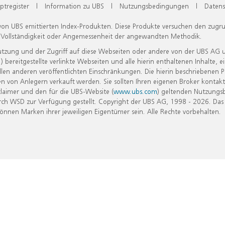
ptregister
|
Information zu UBS
|
Nutzungsbedingungen
|
Datens
 von UBS emittierten Index-Produkten. Diese Produkte versuchen den zugr
, Vollständigkeit oder Angemessenheit der angewandten Methodik.
Nutzung und der Zugriff auf diese Webseiten oder andere von der UBS AG 
eitgestellte verlinkte Webseiten und alle hierin enthaltenen Inhalte, e
allen anderen veröffentlichten Einschränkungen. Die hierin beschriebenen
n von Anlegern verkauft werden. Sie sollten Ihren eigenen Broker kontakt
laimer und den für die UBS-Website (
www.ubs.com
) geltenden Nutzungs
h WSD zur Verfügung gestellt. Copyright der UBS AG, 1998 - 2026. Das
nen Marken ihrer jeweiligen Eigentümer sein. Alle Rechte vorbehalten.