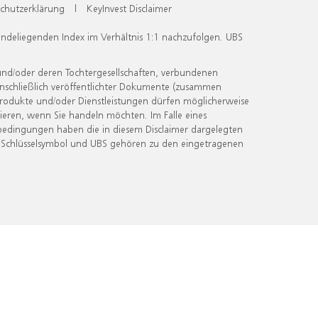
chutzerklärung
|
KeyInvest Disclaimer
undeliegenden Index im Verhältnis 1:1 nachzufolgen. UBS
und/oder deren Tochtergesellschaften, verbundenen
inschließlich veröffentlichter Dokumente (zusammen
 Produkte und/oder Dienstleistungen dürfen möglicherweise
ieren, wenn Sie handeln möchten. Im Falle eines
bedingungen haben die in diesem Disclaimer dargelegten
 Schlüsselsymbol und UBS gehören zu den eingetragenen