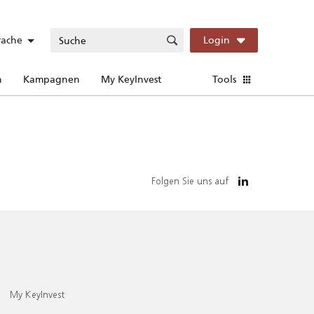
rache
Login
n
Kampagnen
My KeyInvest
Tools
Folgen Sie uns auf
My KeyInvest