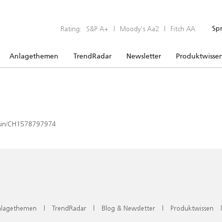
Rating:
S&P A+
|
Moody’s Aa2
|
Fitch AA
Sp
Anlagethemen
TrendRadar
Newsletter
Produktwisse
x/isin/CH1578797974
lagethemen
|
TrendRadar
|
Blog & Newsletter
|
Produktwissen
|