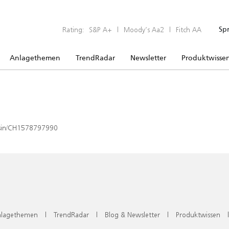
Rating:
S&P A+
|
Moody’s Aa2
|
Fitch AA
Sp
Anlagethemen
TrendRadar
Newsletter
Produktwisse
x/isin/CH1578797990
lagethemen
|
TrendRadar
|
Blog & Newsletter
|
Produktwissen
|