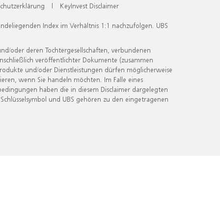
chutzerklärung
|
KeyInvest Disclaimer
undeliegenden Index im Verhältnis 1:1 nachzufolgen. UBS
und/oder deren Tochtergesellschaften, verbundenen
inschließlich veröffentlichter Dokumente (zusammen
 Produkte und/oder Dienstleistungen dürfen möglicherweise
ieren, wenn Sie handeln möchten. Im Falle eines
bedingungen haben die in diesem Disclaimer dargelegten
 Schlüsselsymbol und UBS gehören zu den eingetragenen