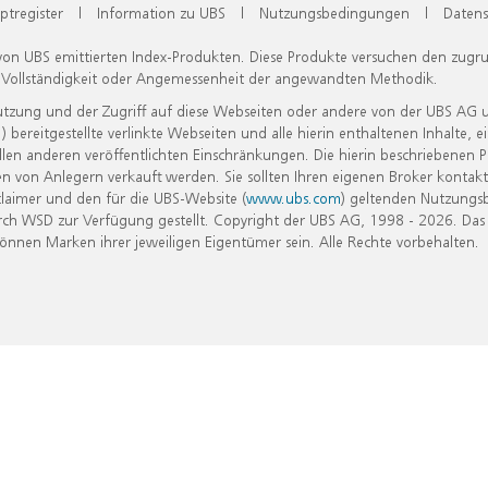
ptregister
|
Information zu UBS
|
Nutzungsbedingungen
|
Datens
 von UBS emittierten Index-Produkten. Diese Produkte versuchen den zugr
, Vollständigkeit oder Angemessenheit der angewandten Methodik.
Nutzung und der Zugriff auf diese Webseiten oder andere von der UBS AG 
eitgestellte verlinkte Webseiten und alle hierin enthaltenen Inhalte, e
allen anderen veröffentlichten Einschränkungen. Die hierin beschriebenen
n von Anlegern verkauft werden. Sie sollten Ihren eigenen Broker kontakt
laimer und den für die UBS-Website (
www.ubs.com
) geltenden Nutzungs
h WSD zur Verfügung gestellt. Copyright der UBS AG, 1998 - 2026. Das
nen Marken ihrer jeweiligen Eigentümer sein. Alle Rechte vorbehalten.