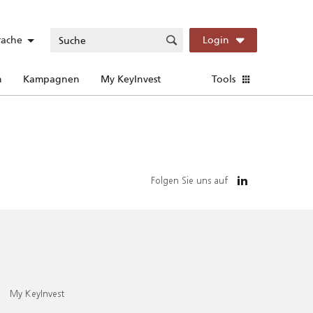
rache
Login
n
Kampagnen
My KeyInvest
Tools
Folgen Sie uns auf
My KeyInvest