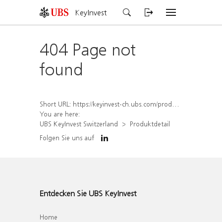
KeyInvest
404 Page not
found
Short URL:
https://keyinvest-ch.ubs.com/produkt/detail/index/isin/CH1578798022
You are here:
UBS KeyInvest Switzerland
Produktdetail
Folgen Sie uns auf
Entdecken Sie UBS KeyInvest
Home