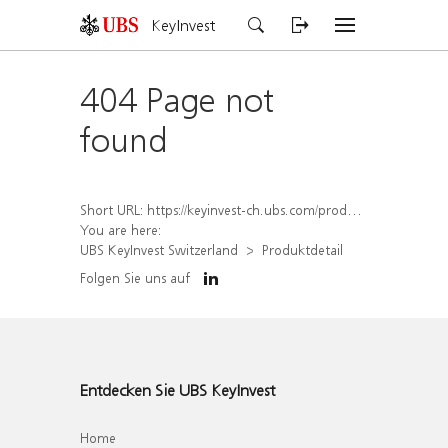
KeyInvest
404 Page not
found
Short URL:
https://keyinvest-ch.ubs.com/produkt/detail/index/isin/CH1578798238
You are here:
UBS KeyInvest Switzerland
Produktdetail
Folgen Sie uns auf
Entdecken Sie UBS KeyInvest
Home