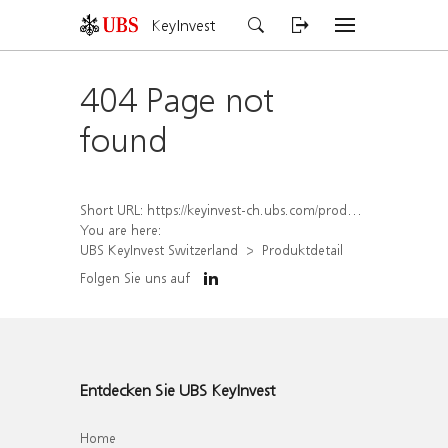
KeyInvest
404 Page not
found
Short URL:
https://keyinvest-ch.ubs.com/produkt/detail/index/isin/CH1578798295
You are here:
UBS KeyInvest Switzerland
Produktdetail
Folgen Sie uns auf
Entdecken Sie UBS KeyInvest
Home