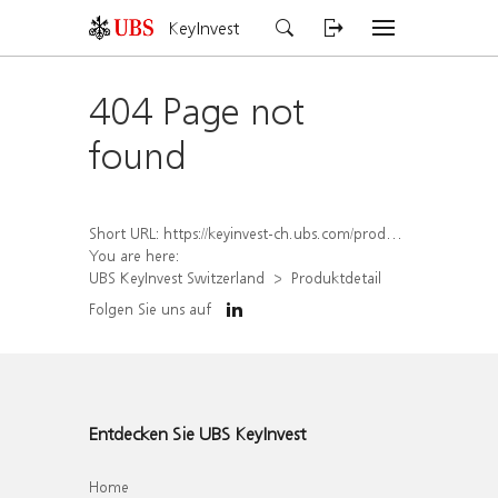
KeyInvest
404 Page not
found
Short URL:
https://keyinvest-ch.ubs.com/produkt/detail/index/isin/CH1578798402
You are here:
UBS KeyInvest Switzerland
Produktdetail
Folgen Sie uns auf
Entdecken Sie UBS KeyInvest
Home