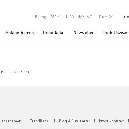
Rating:
S&P A+
|
Moody’s Aa2
|
Fitch AA
Sp
Anlagethemen
TrendRadar
Newsletter
Produktwisse
x/isin/CH1578798469
lagethemen
|
TrendRadar
|
Blog & Newsletter
|
Produktwissen
|