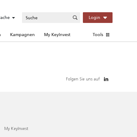
rache
Login
n
Kampagnen
My KeyInvest
Tools
Folgen Sie uns auf
My KeyInvest