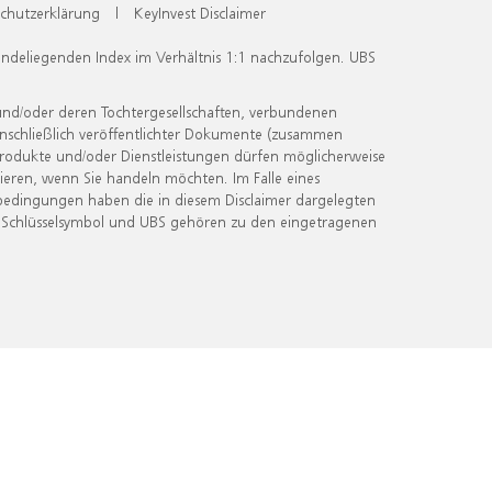
chutzerklärung
|
KeyInvest Disclaimer
undeliegenden Index im Verhältnis 1:1 nachzufolgen. UBS
und/oder deren Tochtergesellschaften, verbundenen
inschließlich veröffentlichter Dokumente (zusammen
 Produkte und/oder Dienstleistungen dürfen möglicherweise
ieren, wenn Sie handeln möchten. Im Falle eines
bedingungen haben die in diesem Disclaimer dargelegten
 Schlüsselsymbol und UBS gehören zu den eingetragenen