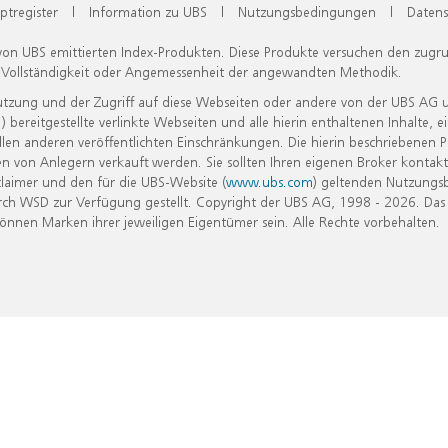
ptregister
|
Information zu UBS
|
Nutzungsbedingungen
|
Datens
 von UBS emittierten Index-Produkten. Diese Produkte versuchen den zugr
, Vollständigkeit oder Angemessenheit der angewandten Methodik.
Nutzung und der Zugriff auf diese Webseiten oder andere von der UBS AG 
eitgestellte verlinkte Webseiten und alle hierin enthaltenen Inhalte, e
allen anderen veröffentlichten Einschränkungen. Die hierin beschriebenen
n von Anlegern verkauft werden. Sie sollten Ihren eigenen Broker kontakt
laimer und den für die UBS-Website (
www.ubs.com
) geltenden Nutzungs
h WSD zur Verfügung gestellt. Copyright der UBS AG, 1998 - 2026. Das
nen Marken ihrer jeweiligen Eigentümer sein. Alle Rechte vorbehalten.